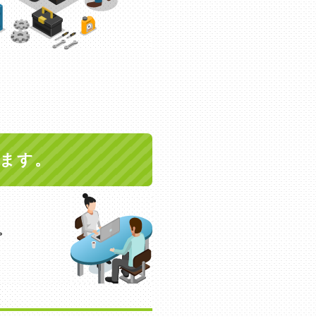
ます。
。