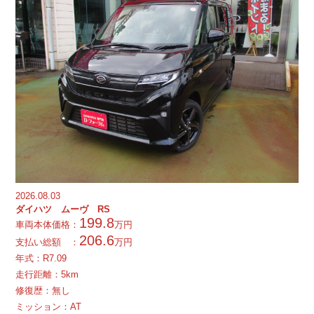
2026.08.03
ダイハツ ムーヴ RS
199.8
車両本体価格：
万円
206.6
支払い総額 ：
万円
年式：
R
7.09
走行距離：5km
修復歴：無し
ミッション：AT