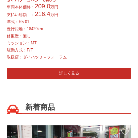
ダイハツ コペン Cero S
209.0
車両本体価格：
万円
216.4
支払い総額 ：
万円
年式：
R
5.01
走行距離：18429km
修復歴：無し
ミッション：MT
駆動方式：F/F
取扱店：ダイハツＤ－フォーラム
詳しく見る
新着商品
お気に入