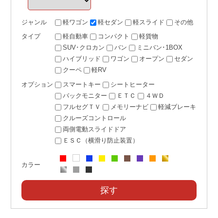
ジャンル
軽ワゴン
軽セダン
軽スライド
その他
タイプ
軽自動車
コンパクト
軽貨物
SUV･クロカン
バン
ミニバン･1BOX
ハイブリッド
ワゴン
オープン
セダン
クーペ
軽RV
オプション
スマートキー
シートヒーター
バックモニター
ＥＴＣ
４ＷＤ
フルセグＴＶ
メモリーナビ
軽減ブレーキ
クルーズコントロール
両側電動スライドドア
ＥＳＣ（横滑り防止装置）
カラー