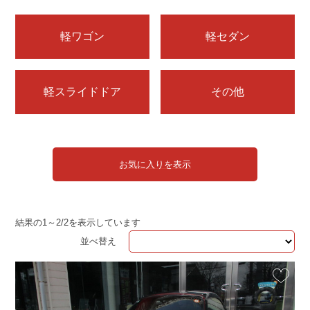
軽ワゴン
軽セダン
軽スライドドア
その他
お気に入りを表示
結果の1～2/2を表示しています
並べ替え
お気に入