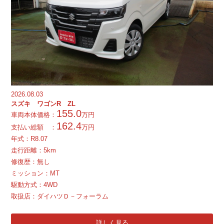
2026.08.03
スズキ ワゴンR ZL
155.0
車両本体価格：
万円
162.4
支払い総額 ：
万円
年式：
R
8.07
走行距離：5km
修復歴：無し
ミッション：MT
駆動方式：4WD
取扱店：ダイハツＤ－フォーラム
詳しく見る