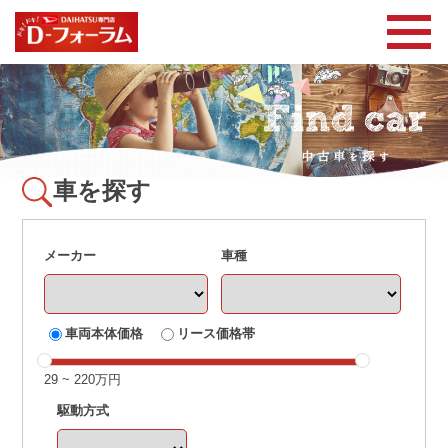
車を探す
メーカー
車種
車両本体価格
リース価格帯
29
~
220
万円
駆動方式