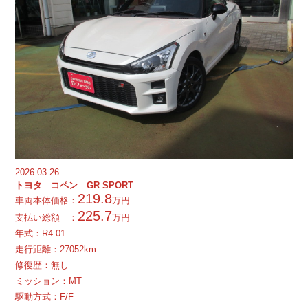
2026.03.26
トヨタ コペン GR SPORT
219.8
車両本体価格：
万円
225.7
支払い総額 ：
万円
年式：
R
4.01
走行距離：27052km
修復歴：無し
ミッション：MT
駆動方式：F/F