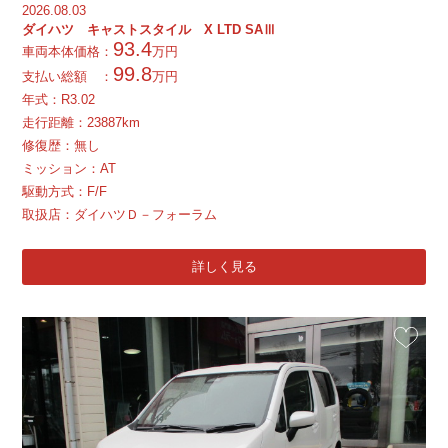
2026.08.03
ダイハツ キャストスタイル X LTD SAⅢ
93.4
車両本体価格：
万円
99.8
支払い総額 ：
万円
年式：
R
3.02
走行距離：23887km
修復歴：無し
ミッション：AT
駆動方式：F/F
取扱店：ダイハツＤ－フォーラム
詳しく見る
お気に入