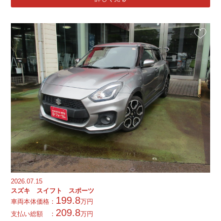
お気に入
2026.07.15
スズキ スイフト スポーツ
199.8
車両本体価格：
万円
209.8
支払い総額 ：
万円