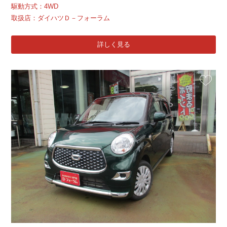
駆動方式：4WD
取扱店：ダイハツＤ－フォーラム
詳しく見る
お気に入